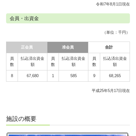
令和7年8月1日現在
会員・出資金
（単位：千円）
正会員
准会員
合計
員
払込済出資金
員
払込済出資金
員
払込済出資金
数
額
数
額
数
額
8
67,680
1
585
9
68,265
平成25年5月17日現在
施設の概要