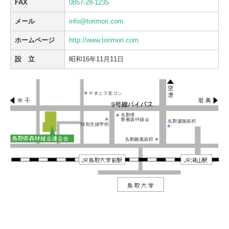
FAX
0857-28-1235
当財団について
メール
info@torimori.com
各種お問い合わせ
ホームページ
http://www.torimori.com
鳥取県森林組合系統SDGs宣言
設 立
昭和16年11月11日
開催会議・研修会等
間伐材の利用
木材取扱に係る自主行動規範
認定団体一覧
お問い合わせ
個人情報保護方針
鳥取県皆伐材まるごと流通円滑化事業