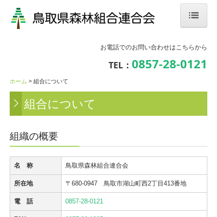
ホーム
お電話でのお問い合わせはこちらから
組合について
0857-28-0121
TEL：
事業内容
ホーム
組合について
組合について
(公財)鳥取県林業担い手育成財団
林業ってどんな仕事？
組織の概要
林業就業相談会・体験見学会・イベント
鳥取県内の森林組合・企業紹介
名 称
鳥取県森林組合連合会
所在地
〒680-0947 鳥取市湖山町西2丁目413番地
森林の仕事CHANNEL
電 話
0857-28-0121
過去の開催済みイベント