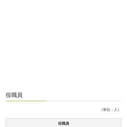
男女共同参画への取り組み
役職員
（単位：人）
役職員