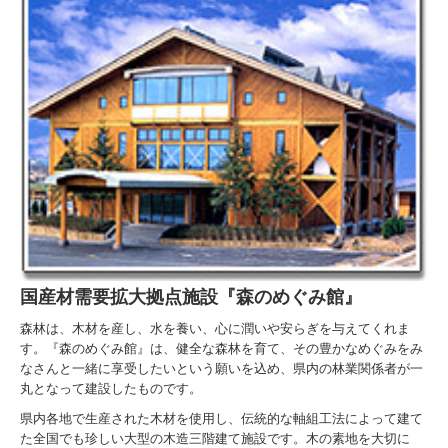
国産材需要拡大拠点施設『森のめぐみ館』
森林は、木材を産し、水を養い、心に潤いや安らぎを与えてくれま
す。『森のめぐみ館』は、健全な森林を育て、その豊かなめぐみをみ
なさんと一緒に享受したいという願いを込め、県内の林業関係者が一
丸となって建設したものです。
県内各地で生産された木材を使用し、伝統的な軸組工法によって建て
た全国でも珍しい大型の木造三階建て施設です。木の素地を大切に