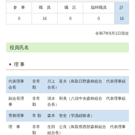
参 事
職 員
嘱 託
臨時職員
計
0
16
0
0
16
令和7年8月1日現在
役員氏名
理 事
代表理事
非常
川上 富夫（鳥取日野森林組合 代表理事組
会長
勤
合長）
副会長理
非常
清水 和美（八頭中央森林組合 代表理事組
事
勤
合長）
専務理事
常 勤
森本 智史（学識経験者）
理 事
非常
生田 公良（鳥取県西部森林組合 代表理事
勤
組合長）