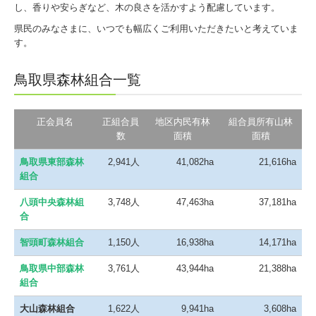
し、香りや安らぎなど、木の良さを活かすよう配慮しています。
県民のみなさまに、いつでも幅広くご利用いただきたいと考えていま
す。
鳥取県森林組合一覧
正会員名
正組合員
地区内民有林
組合員所有山林
数
面積
面積
鳥取県東部森林
2,941人
41,082ha
21,616ha
組合
八頭中央森林組
3,748人
47,463ha
37,181ha
合
智頭町森林組合
1,150人
16,938ha
14,171ha
鳥取県中部森林
3,761人
43,944ha
21,388ha
組合
大山森林組合
1,622人
9,941ha
3,608ha