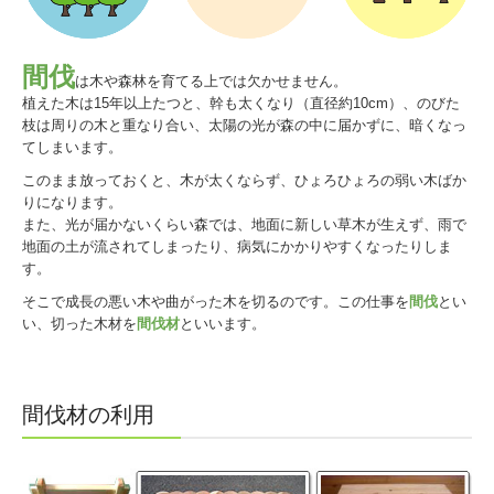
当財団について
間伐
各種お問い合わせ
は木や森林を育てる上では欠かせません。
植えた木は15年以上たつと、幹も太くなり（直径約10cm）、のびた
鳥取県森林組合系統SDGs宣言
枝は周りの木と重なり合い、太陽の光が森の中に届かずに、暗くなっ
てしまいます。
開催会議・研修会等
このまま放っておくと、木が太くならず、ひょろひょろの弱い木ばか
りになります。
間伐材の利用
また、光が届かないくらい森では、地面に新しい草木が生えず、雨で
地面の土が流されてしまったり、病気にかかりやすくなったりしま
木材取扱に係る自主行動規範
す。
そこで成長の悪い木や曲がった木を切るのです。この仕事を
間伐
とい
認定団体一覧
い、切った木材を
間伐材
といいます。
お問い合わせ
間伐材の利用
個人情報保護方針
鳥取県皆伐材まるごと流通円滑化事業