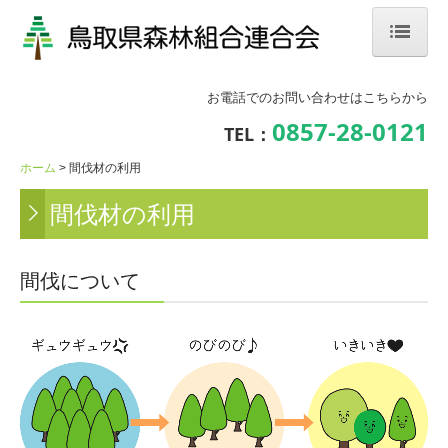
ホーム
お電話でのお問い合わせはこちらから
組合について
0857-28-0121
TEL：
事業内容
ホーム
間伐材の利用
間伐材の利用
(公財)鳥取県林業担い手育成財団
林業ってどんな仕事？
間伐について
林業就業相談会・体験見学会・イベント
鳥取県内の森林組合・企業紹介
森林の仕事CHANNEL
過去の開催済みイベント