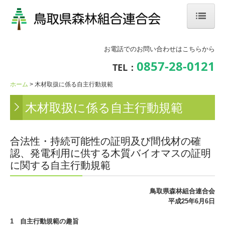
ホーム
お電話でのお問い合わせはこちらから
組合について
0857-28-0121
TEL：
事業内容
ホーム
木材取扱に係る自主行動規範
木材取扱に係る自主行動規範
(公財)鳥取県林業担い手育成財団
林業ってどんな仕事？
合法性・持続可能性の証明及び間伐材の確
林業就業相談会・体験見学会・イベント
認、発電利用に供する木質バイオマスの証明
に関する自主行動規範
鳥取県内の森林組合・企業紹介
鳥取県森林組合連合会
森林の仕事CHANNEL
平成25年6月6日
過去の開催済みイベント
1 自主行動規範の趣旨