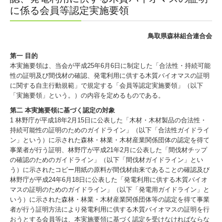
に係る会員等認定実施要領
鳥取県森林組合連合会
第一 目的
本実施要領は、当会が平成25年6月6日に制定した「合法性・持続可能
性の証明及び間伐材の確認、発電利用に供する木質バイオマスの証明
に関する自主行動規範」で規定する「会員等認定実施要領」（以下
「実施要領」という。）の内容を定めるものである。
第二 本実施要領に基づく認定の対象
1 林野庁が平成18年2月15日に公表した「木材・木材製品の合法性・
持続可能性の証明のためのガイドライン」（以下「合法性ガイドライ
ン」という）に示された森林・林業・木材産業関係団体の認定を得て
事業者が行う証明、林野庁が平成21年2月に公表した「間伐材チップ
の確認のためのガイドライン」（以下「間伐材ガイドライン」とい
う）に示されたコピー用紙の原料が間伐材由来であることの確認及び
林野庁が平成24年6月18日に公表した「発電利用に供する木質バイオ
マスの証明のためのガイドライン」（以下「発電用ガイドライン」と
いう）に示された森林・林業・木材産業関係団体等の認定を得て事業
者が行う証明方法により発電利用に供する木質バイオマスの証明を行
おうとする会員等は、本実施要領に基づく認定を受けなければならな