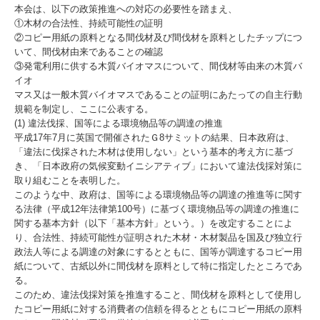
本会は、以下の政策推進への対応の必要性を踏まえ、
当財団について
①木材の合法性、持続可能性の証明
②コピー用紙の原料となる間伐材及び間伐材を原料としたチップにつ
各種お問い合わせ
いて、間伐材由来であることの確認
③発電利用に供する木質バイオマスについて、間伐材等由来の木質バ
鳥取県森林組合系統SDGs宣言
イオ
マス又は一般木質バイオマスであることの証明にあたっての自主行動
開催会議・研修会等
規範を制定し、ここに公表する。
(1) 違法伐採、国等による環境物品等の調達の推進
平成17年7月に英国で開催されたＧ8サミットの結果、日本政府は、
間伐材の利用
「違法に伐採された木材は使用しない」という基本的考え方に基づ
き、「日本政府の気候変動イニシアティブ」において違法伐採対策に
木材取扱に係る自主行動規範
取り組むことを表明した。
このような中、政府は、国等による環境物品等の調達の推進等に関す
認定団体一覧
る法律（平成12年法律第100号）に基づく環境物品等の調達の推進に
関する基本方針（以下「基本方針」という。）を改定することによ
お問い合わせ
り、合法性、持続可能性が証明された木材・木材製品を国及び独立行
政法人等による調達の対象にするとともに、国等が調達するコピー用
個人情報保護方針
紙について、古紙以外に間伐材を原料として特に指定したところであ
る。
このため、違法伐採対策を推進すること、間伐材を原料として使用し
鳥取県皆伐材まるごと流通円滑化事業
たコピー用紙に対する消費者の信頼を得るとともにコピー用紙の原料