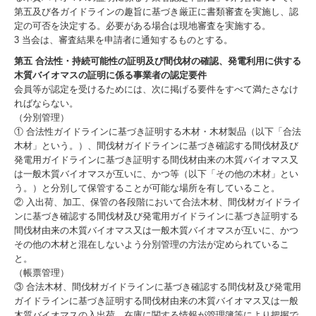
第五及び各ガイドラインの趣旨に基づき厳正に書類審査を実施し、認
定の可否を決定する。必要がある場合は現地審査を実施する。
3 当会は、審査結果を申請者に通知するものとする。
第五 合法性・持続可能性の証明及び間伐材の確認、発電利用に供する
木質バイオマスの証明に係る事業者の認定要件
会員等が認定を受けるためには、次に掲げる要件をすべて満たさなけ
ればならない。
（分別管理）
① 合法性ガイドラインに基づき証明する木材・木材製品（以下「合法
木材」という。）、間伐材ガイドラインに基づき確認する間伐材及び
発電用ガイドラインに基づき証明する間伐材由来の木質バイオマス又
は一般木質バイオマスが互いに、かつ等（以下「その他の木材」とい
う。）と分別して保管することが可能な場所を有していること。
② 入出荷、加工、保管の各段階において合法木材、間伐材ガイドライ
ンに基づき確認する間伐材及び発電用ガイドラインに基づき証明する
間伐材由来の木質バイオマス又は一般木質バイオマスが互いに、かつ
その他の木材と混在しないよう分別管理の方法が定められているこ
と。
（帳票管理）
③ 合法木材、間伐材ガイドラインに基づき確認する間伐材及び発電用
ガイドラインに基づき証明する間伐材由来の木質バイオマス又は一般
木質バイオマスの入出荷、在庫に関する情報が管理簿等により把握で