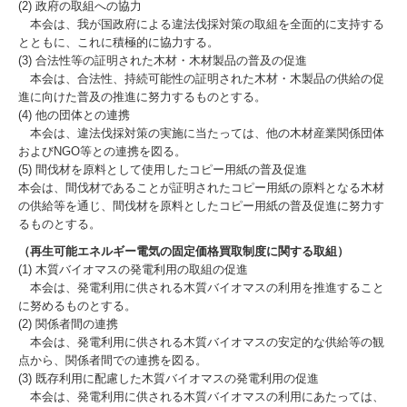
(2) 政府の取組への協力
本会は、我が国政府による違法伐採対策の取組を全面的に支持する
とともに、これに積極的に協力する。
(3) 合法性等の証明された木材・木材製品の普及の促進
本会は、合法性、持続可能性の証明された木材・木製品の供給の促
進に向けた普及の推進に努力するものとする。
(4) 他の団体との連携
本会は、違法伐採対策の実施に当たっては、他の木材産業関係団体
およびNGO等との連携を図る。
(5) 間伐材を原料として使用したコピー用紙の普及促進
本会は、間伐材であることが証明されたコピー用紙の原料となる木材
の供給等を通じ、間伐材を原料としたコピー用紙の普及促進に努力す
るものとする。
（再生可能エネルギー電気の固定価格買取制度に関する取組）
(1) 木質バイオマスの発電利用の取組の促進
本会は、発電利用に供される木質バイオマスの利用を推進すること
に努めるものとする。
(2) 関係者間の連携
本会は、発電利用に供される木質バイオマスの安定的な供給等の観
点から、関係者間での連携を図る。
(3) 既存利用に配慮した木質バイオマスの発電利用の促進
本会は、発電利用に供される木質バイオマスの利用にあたっては、