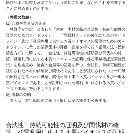
既存利用に影響を及ぼさないよう適切に配慮しながらこれを推進する
ことに努めるものとする。
（共通の取組）
(1) 会員事業者等の認定
林野庁が策定、公表した「木材・木材製品の合法性・持続可能性の
証明のためのガイドライン」、「間伐材チップの確認のためのガイド
ライン」及び「発電利用に供する木質バイオマスの証明のためのガイ
ドライン」に示した業界団体の評価・認定を得て行う証明方法（団体
認定方式）に即して、「合法性・持続可能性の証明及び間伐材の確
認、発電利用に供する木質バイオマスの証明に係る事業者認定実施要
領」を別途定め、当会の会員等の認定を行い、合法性、持続可能性が
証明された木材の供給及び間伐材であることが証明されたコピー用紙
の原料となる木材の供給、間伐材等由来の木質バイオマス及び一般木
質バイオマスであることが証明された発電利用に供される木質バイオ
マスの供給に努めるものとする。
(2) 情報の公開
本会は、本行動規範に基づく取組状況の概要を公表する。
合法性・持続可能性の証明及び間伐材の確
認、発電利用に供する木質バイオマスの証明