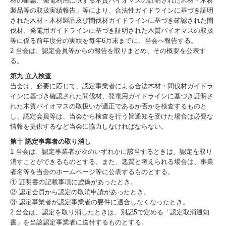
材の確認、発電利用に供する木質バイオマスの証明された木材・木材
製品等の取扱実績報告」等により、合法性ガイドラインに基づき証明
された木材・木材製品及び間伐材ガイドラインに基づき確認された間
伐材、発電用ガイドラインに基づき証明された木質バイオマスの取扱
等に係る前年度分の実績を毎年6月末までに、当会へ報告する。
2 当会は、認定会員等からの報告を取りまとめ、その概要を公表す
る。
第九 立入検査
当会は、必要に応じて、認定事業者による合法木材・間伐材ガイドラ
インに基づき確認された間伐材、発電用ガイドラインに基づき証明さ
れた木質バイオマスの取扱いが適正であるか否かを検査するものと
し、認定会員等は、当会から検査を行う旨通知を受けた場合は必要な
情報を提供するなど当会に協力しなければならない。
第十 認定事業者の取り消し
1 当会は、認定事業者が次のいずれかに該当するときは、認定を取り
消すことができるものとする。また、悪質と考えられる場合は、事業
者名等を当会のホームページ等に公表するものとする。
① 証明書の記載事項に虚偽があったとき。
② 認定会員から認定の取消申請があったとき。
③ 認定事業者が認定事業者の要件に適合しなくなったとき。
2 当会は、認定を取り消したときは、別記5で定める「認定取消通知
書」を当該認定事業者に送付するものとする。