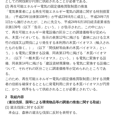
としての間伐材が円滑に供給されることが必要である。
男女共同参画への取り組み
(2) 再生可能エネルギー電気の固定価格買取制度の推進
「電気事業者による再生可能エネルギー電気の調達に関する特別措置
法」（平成23年法律第108号）が平成23年8月に成立し、平成24年7月
1日から施行されたが、これに先立ち、平成24年6月18日経済産業省告
示第139号（以下「告示」という。）が告示された。この中におい
て、再生可能エネルギー発電設備の区分ごとの調達価格等が定めら
れ、木質バイオいても、告示の表第12号に掲げる「森林における立木
竹の伐採又は間伐により発生する未利用の木質バイオマス（輸入され
たものを除く。）」（以下「間伐材等由来の木質バイオマス」とい
う。）を電気に変換する設備、同表第13号に掲げる「木質バイオマ
ス」（以下「一般木質バイオマス」という。）を電気に変換する設
備、同表第14号に掲げる「建設資材廃棄物」を電気に変換する設備に
ついて、それぞれの区分ごとに調達価格等が定められたところであ
る。
このため、再生可能エネルギー電気の固定価格買取制度に対する消費
者の信頼を確保するとともに発電利用に供する木質バイオマスが円滑
に、かつ、秩序をもって供給されることが必要とされている。
2 取組内容
（違法伐採、国等による環境物品等の調達の推進に関する取組）
(1) 違法伐採に対する反対
本会は、森林の違法な伐採に反対を表明する。