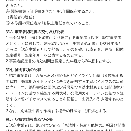
きること。
④ 関係書類（証明書を含む）を5年間保存すること。
（責任者の選任）
⑤ 本取組の責任者が1名以上選任されていること。
第六 事業者認定書の交付及び公表
1 当会は第4に掲げる審査により認定する事業者（以下「認定事業者」
という。）に対して、別記2で定める「事業者認定書」を交付すると
ともに、認定事業者として登録し、その名称、代表者名、住所、団体
認定番号、認定年月日を公表するものとする。
2 事業者認定書の有効期間は認定した年度から3年度末とする。
第七 証明事項の記載
1 認定事業者は、合法木材及び間伐材ガイドラインに基づき確認する
間伐材、発電用ガイドラインに基づき証明する木質バイオマスの出荷
に当たって、納品書等に団体認定番号及び合法木材あるいは間伐材ガ
イドラインに基づき確認する間伐材、発電用ガイドラインに基づき証
明する木質バイオマスであることを記載し、出荷先へ引き渡すものと
する。
2 なお、別途証明書を作成する場合の様式は、別記3とする。
第八 取扱実績報告及び公表
1 認定事業者は、別記4で定める「合法性・持続可能性の証明及び間伐