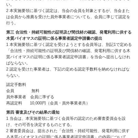
い。
2 本実施要領に基づく認定は、当会の会員を対象とするが、当会また
は会員から推薦を受けた員外事業者についても、会員に準じて認定を
行う。
第三 合法性・持続可能性の証明及び間伐材の確認、発電利用に供する
木質バイオマスの証明に係る事業者認定申請書の提出
1 本実施要領に基づく認定を受けようとする会員等は、別記1で定める
「合法性・持続可能性の証明及び間伐材の確認、発電利用に供する木
質バイオマスの証明に係る事業者認定申請書」を当会へ提出しなけれ
ばならない。
2 認定を受けた事業者は、下記の定める認定手数料を納めなければな
らない。
認定手数料
会員 無料
員外事業者 会員に準ずる
再認定料 10,000円（会員・員外事業者共）
第四 審査及びその結果の通知
1 当会は、本実施要領に基づく会員等の認定のため審査委員会を設
け、その可否を決定するものとする。
2 審査委員会は、提出された「合法性・持続可能性、発電利用に供す
る木質バイオマスの証明に係る事業者認定申請書」の内容について、