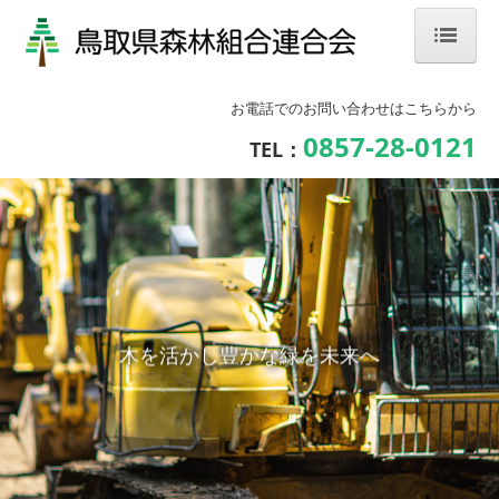
ホーム
お電話でのお問い合わせはこちらから
組合について
0857-28-0121
TEL：
事業内容
(公財)鳥取県林業担い手育成財団
林業ってどんな仕事？
林業就業相談会・体験見学会・イベント
木を活かし豊かな緑を未来へ
鳥取県内の森林組合・企業紹介
森林の仕事CHANNEL
過去の開催済みイベント