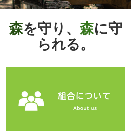
当財団について
各種お問い合わせ
森
を守り、
森
に守
鳥取県森林組合系統SDGs宣言
られる。
開催会議・研修会等
間伐材の利用
木材取扱に係る自主行動規範
認定団体一覧
お問い合わせ
個人情報保護方針
鳥取県皆伐材まるごと流通円滑化事業