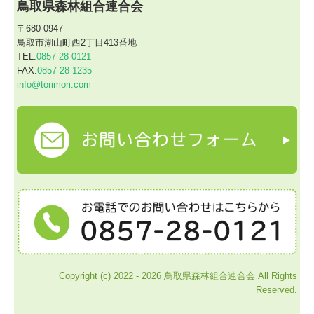
鳥取県森林組合連合会
当財団について
〒680-0947
鳥取市湖山町西2丁目413番地
各種お問い合わせ
TEL:
0857-28-0121
FAX:
0857-28-1235
鳥取県森林組合系統SDGs宣言
info@torimori.com
開催会議・研修会等
間伐材の利用
木材取扱に係る自主行動規範
認定団体一覧
お問い合わせ
個人情報保護方針
Copyright (c) 2022 - 2026 鳥取県森林組合連合会 All Rights
Reserved.
鳥取県皆伐材まるごと流通円滑化事業