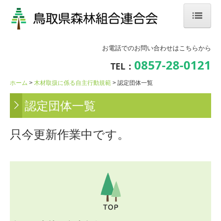
ホーム
お電話でのお問い合わせはこちらから
組合について
0857-28-0121
TEL：
事業内容
ホーム
木材取扱に係る自主行動規範
認定団体一覧
認定団体一覧
(公財)鳥取県林業担い手育成財団
林業ってどんな仕事？
只今更新作業中です。
林業就業相談会・体験見学会・イベント
鳥取県内の森林組合・企業紹介
森林の仕事CHANNEL
過去の開催済みイベント